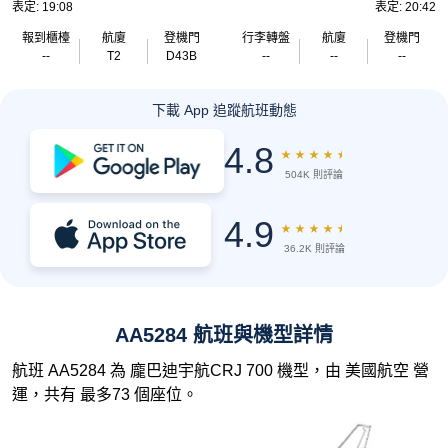
表定: 19:08
表定: 20:42
報到櫃檯
航廈
登機門
行李轉盤
航廈
登機門
--
T2
D43B
--
--
--
下載 App 追蹤航班動態
4.8
★
★
★
★
★
504K 則評論
4.9
★
★
★
★
★
36.2K 則評論
AA5284 航班與機型詳情
航班 AA5284 為 龐巴迪宇航CRJ 700 機型，由 美國航空 營
運，共有 最多73 個座位。