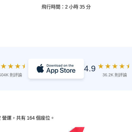
飛行時間：2 小時 35 分
★
★
★
★
★
★
★
★
★
4.9
504K 則評論
36.2K 則評論
空 營運，共有 164 個座位。