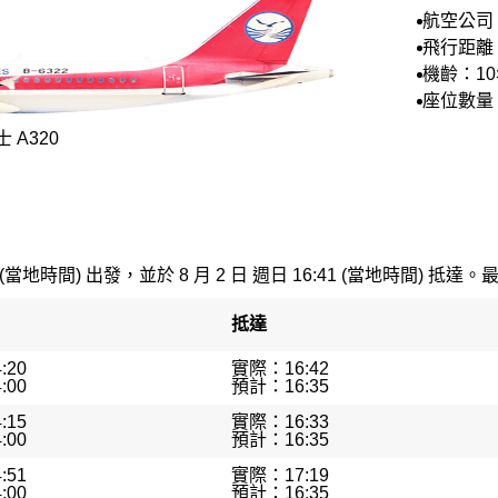
航空公司
空
飛行距離：
機齡：10
月
座位數量：
 A320
 (當地時間) 出發，並於 8 月 2 日 週日 16:41 (當地時間) 抵達。
抵達
:20
實際：16:42
:00
預計：16:35
:15
實際：16:33
:00
預計：16:35
:51
實際：17:19
:00
預計：16:35