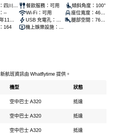
：四川航
餐飲服務：可用
傾斜角度：100°
--
Wi-Fi：可用
座位寬度：46公
年11個
USB 充電孔：可
分
腿部空間：76公
164
機上娛樂設施：可
用
分
用
最新航班資訊由 Whatflytime 提供。
機型
狀態
空中巴士 A320
抵達
空中巴士 A320
抵達
空中巴士 A320
抵達