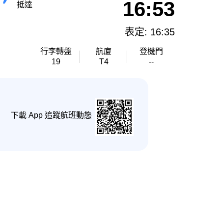
16:53
抵達
表定: 16:35
行李轉盤
航廈
登機門
19
T4
--
下載 App 追蹤航班動態