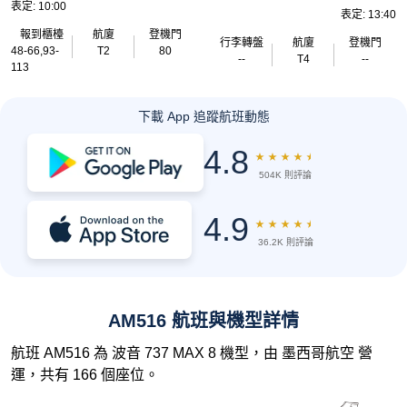
表定: 10:00
表定: 13:40
報到櫃檯
航廈
登機門
行李轉盤
航廈
登機門
48-66,93-
T2
80
--
T4
--
113
下載 App 追蹤航班動態
4.8
★
★
★
★
★
504K 則評論
4.9
★
★
★
★
★
36.2K 則評論
AM516 航班與機型詳情
航班 AM516 為 波音 737 MAX 8 機型，由 墨西哥航空 營
運，共有 166 個座位。