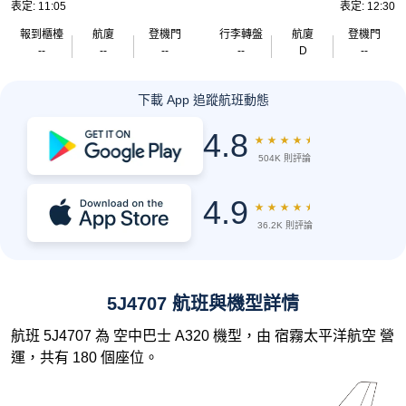
表定: 11:05
表定: 12:30
報到櫃檯
航廈
登機門
行李轉盤
航廈
登機門
--
--
--
--
D
--
下載 App 追蹤航班動態
4.8
★
★
★
★
★
504K 則評論
4.9
★
★
★
★
★
36.2K 則評論
5J4707 航班與機型詳情
航班 5J4707 為 空中巴士 A320 機型，由 宿霧太平洋航空 營
運，共有 180 個座位。