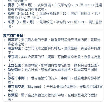
與戶外活動。
夏季（6 至 8 月）
：炎熱潮濕，白天平均約 25°C 至 30°C，建議
攜帶防曬用品與輕便衣物。
秋季（9 至 11 月）
：氣溫逐漸轉涼，10 月開始可見紅葉，平均
氣溫約 15°C 至 25°C。
冬季（12 至 2 月）
：氣溫較低，平均約 5°C 至 10°C，需注意保
暖。
東京熱門景點
淺草寺
：東京最古老的寺廟，擁有雷門與仲見世商店街，是觀光
客必訪之地。
明治神宮
：位於代代木公園旁的神社，環境幽靜，適合參拜與散
步。
東京塔
：333 公尺高的紅白鐵塔，可俯瞰東京市景，夜景尤為迷
人。
上野公園
：集博物館、動物園與賞櫻名所於一體的綜合性公園。
新宿御苑
：融合日式、英式與法式庭園風格，四季皆有不同風
貌。
涉谷十字路口
：世界最繁忙的行人十字路口，體驗東京的都市節
奏。
東京晴空塔（Skytree）
：全日本最高的建築物，展望台可遠眺富
士山。
秋葉原
：電子產品與動漫文化的集中地，吸引無數宅文化愛好
者。