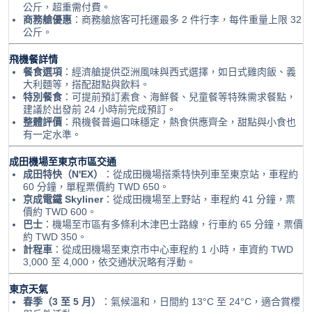
公斤，超重需付費。
商務艙優惠
：商務艙旅客可托運最多 2 件行李，每件重量上限 32
公斤。
飛機餐詳情
餐食選項
：經濟艙提供亞洲風味與西式選擇，如日式雞肉飯、義
大利麵等，搭配甜點與飲料。
特別餐食
：可提前預訂素食、海鮮餐、兒童餐等特殊需求餐點，
建議於出發前 24 小時前完成預訂。
整體評價
：飛機餐普遍口味穩定，熱食供應齊全，甜點與小食也
有一定水準。
成田機場至東京市區交通
成田特快（N'EX）
：從成田機場搭乘特快列車至東京站，車程約
60 分鐘，單程票價約 TWD 650。
京成電鐵 Skyliner
：從成田機場至上野站，車程約 41 分鐘，票
價約 TWD 600。
巴士
：機場至市區有多條利木津巴士路線，行車約 65 分鐘，票價
約 TWD 350。
計程車
：從成田機場至東京市中心車程約 1 小時，車資約 TWD
3,000 至 4,000，依交通狀況略有浮動。
東京天氣
春季（3 至 5 月）
：氣候溫和，日間約 13°C 至 24°C，適合賞櫻