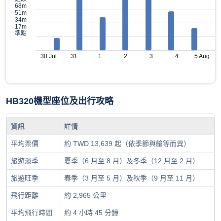
68m
51m
34m
17m
準點
30 Jul
31
1
2
3
4
5 Aug
HB320機型座位及出行攻略
資訊
詳情
平均票價
約 TWD 13,639 起（依季節與艙等而異）
旅遊淡季
夏季（6 月至 8 月）及冬季（12 月至 2 月）
旅遊旺季
春季（3 月至 5 月）及秋季（9 月至 11 月）
飛行距離
約 2,965 公里
平均飛行時間
約 4 小時 45 分鐘