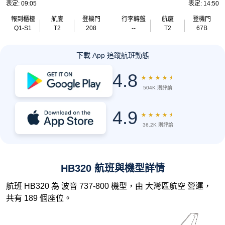
表定: 09:05
表定: 14:50
報到櫃檯
航廈
登機門
行李轉盤
航廈
登機門
Q1-S1
T2
208
--
T2
67B
下載 App 追蹤航班動態
4.8
★
★
★
★
★
504K 則評論
4.9
★
★
★
★
★
36.2K 則評論
HB320 航班與機型詳情
航班 HB320 為 波音 737-800 機型，由 大灣區航空 營運，
共有 189 個座位。