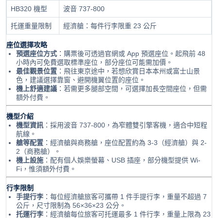
HB320 機型
波音 737-800
托運重量限制
經濟艙：每件行李限重 23 公斤
座位選擇攻略
預選座位方式
：購票後可透過官網或 App 預選座位。起飛前 48
小時內可免費選取標準座位，部分座位可能需加價。
最佳觀景位置
：飛往東京途中，若想欣賞日本本州或富士山景
色，建議選擇靠窗、避開機翼位置的座位。
機上舒適建議
：若需更多腿部空間，可選擇加長空間座位，但需
額外付費。
機型介紹
機型資訊
：採用波音 737-800，為窄體雙引擎客機，適合中短程
航線。
艙等配置
：經濟艙與商務艙，座位配置約為 3-3（經濟艙）與 2-
2（商務艙）。
機上設施
：配有個人娛樂螢幕、USB 插座，部分機型提供 Wi-
Fi，惟須額外付費。
行李限制
手提行李
：每位經濟艙旅客可攜帶 1 件手提行李，重量不超過 7
公斤，尺寸限制為 56×36×23 公分。
托運行李
：經濟艙每位旅客可托運最多 1 件行李，重量上限為 23