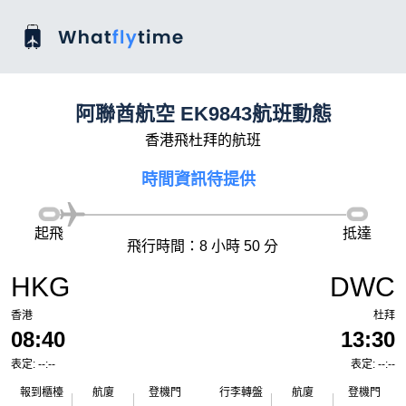
阿聯酋航空 EK9843航班動態
香港飛杜拜的航班
時間資訊待提供
起飛
抵達
飛行時間：8 小時 50 分
HKG
DWC
香港
杜拜
08:40
13:30
表定: --:--
表定: --:--
報到櫃檯
航廈
登機門
行李轉盤
航廈
登機門