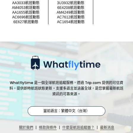
AA3033航班動態
3U3932航班動態
AM4053航班動態
6E4208航班動態
AA1655航班動態
AM4249航班動態
AC6696航班動態
AC7612航班動態
6E627航班動態
AC1654航班動態
Whatflytime 是一個全球航班追蹤服務，透過 Trip.com 提供的可信資
料，提供即時航班狀態更新。支援多語言並涵蓋全球，是您掌握最新航班
資訊的可靠來源。
當前語言：繁體中文（台灣）
|
|
|
關於我們
條款與條件
什麼是航班追蹤器？
最新消息