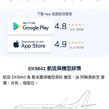
--
--
--
--
--
--
下載 App 追蹤航班動態
4.8
★
★
★
★
★
504K 則評論
4.9
★
★
★
★
★
36.2K 則評論
EK9843 航班與機型詳情
航班 EK9843 為 暫未獲得機型資料 機型，由 阿聯酋航空 營
運，共有 -- 個座位。