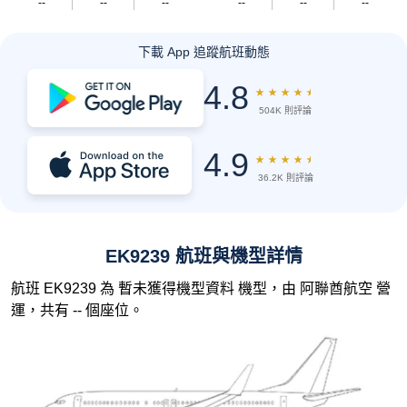
--
--
--
--
--
--
下載 App 追蹤航班動態
4.8
★
★
★
★
★
504K 則評論
4.9
★
★
★
★
★
36.2K 則評論
EK9239 航班與機型詳情
航班 EK9239 為 暫未獲得機型資料 機型，由 阿聯酋航空 營
運，共有 -- 個座位。