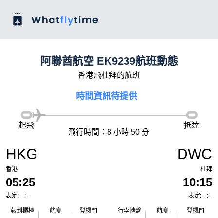
阿聯酋航空 EK9239航班動態
香港飛杜拜的航班
時間資訊待提供
起飛
抵達
飛行時間：8 小時 50 分
HKG
DWC
香港
杜拜
05:25
10:15
表定: --:--
表定: --:--
報到櫃檯
航廈
登機門
行李轉盤
航廈
登機門