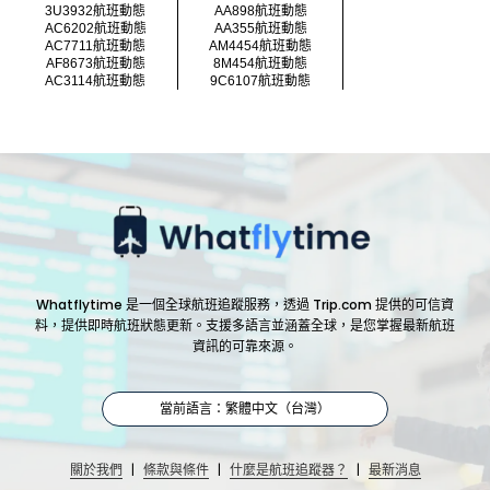
3U3932航班動態
AA898航班動態
AC6202航班動態
AA355航班動態
AC7711航班動態
AM4454航班動態
AF8673航班動態
8M454航班動態
AC3114航班動態
9C6107航班動態
Whatflytime 是一個全球航班追蹤服務，透過 Trip.com 提供的可信資
料，提供即時航班狀態更新。支援多語言並涵蓋全球，是您掌握最新航班
資訊的可靠來源。
當前語言：繁體中文（台灣）
|
|
|
關於我們
條款與條件
什麼是航班追蹤器？
最新消息