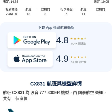
表定: 14:55
表定: 19:05
報到櫃檯
航廈
登機門
行李轉盤
航廈
登機門
ZONE 8
T8
8
5
T1
--
下載 App 追蹤航班動態
4.8
★
★
★
★
★
504K 則評論
4.9
★
★
★
★
★
36.2K 則評論
CX831 航班與機型詳情
航班 CX831 為 波音 777-300ER 機型，由 國泰航空 營運，
共有 -- 個座位。