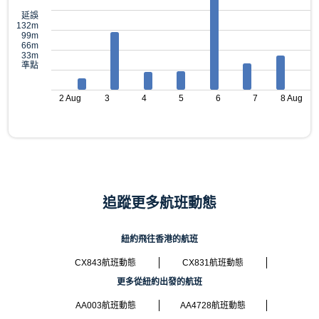
延誤
132m
99m
66m
33m
準點
2 Aug
3
4
5
6
7
8 Aug
追蹤更多航班動態
紐約飛往香港的航班
CX843航班動態
CX831航班動態
更多從紐約出發的航班
AA003航班動態
AA4728航班動態