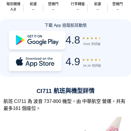
報到櫃檯
航廈
登機門
行李轉盤
航廈
登機門
A,B
--
--
--
--
--
下載 App 追蹤航班動態
4.8
★
★
★
★
★
504K 則評論
4.9
★
★
★
★
★
36.2K 則評論
CI711 航班與機型詳情
航班 CI711 為 波音 737-800 機型，由 中華航空 營運，共有
最多161 個座位。