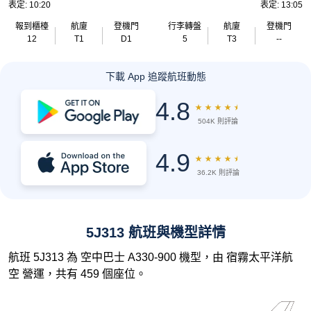
表定: 10:20
表定: 13:05
報到櫃檯
航廈
登機門
行李轉盤
航廈
登機門
12
T1
D1
5
T3
--
下載 App 追蹤航班動態
4.8
★
★
★
★
★
504K 則評論
4.9
★
★
★
★
★
36.2K 則評論
5J313 航班與機型詳情
航班 5J313 為 空中巴士 A330-900 機型，由 宿霧太平洋航
空 營運，共有 459 個座位。