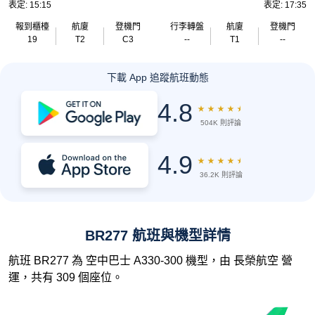
表定: 15:15
表定: 17:35
報到櫃檯
航廈
登機門
行李轉盤
航廈
登機門
19
T2
C3
--
T1
--
下載 App 追蹤航班動態
4.8
★
★
★
★
★
504K 則評論
4.9
★
★
★
★
★
36.2K 則評論
BR277 航班與機型詳情
航班 BR277 為 空中巴士 A330-300 機型，由 長榮航空 營
運，共有 309 個座位。