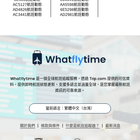
AC5127航班動態
AA5598航班動態
AD4826航班動態
6E5298航班動態
AC3441航班動態
AD2981航班動態
Whatflytime 是一個全球航班追蹤服務，透過 Trip.com 提供的可信資
料，提供即時航班狀態更新。支援多語言並涵蓋全球，是您掌握最新航班
資訊的可靠來源。
當前語言：繁體中文（台灣）
|
|
|
關於我們
條款與條件
什麼是航班追蹤器？
最新消息