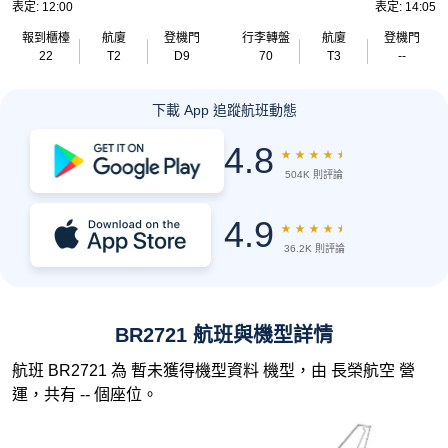
表定: 12:00
表定: 14:05
報到櫃檯
航廈
登機門
行李轉盤
航廈
登機門
22
T2
D9
70
T3
--
下載 App 追蹤航班動態
4.8
★
★
★
★
★
504K 則評論
4.9
★
★
★
★
★
36.2K 則評論
BR2721 航班與機型詳情
航班 BR2721 為 暫未獲得機型資料 機型，由 長榮航空 營
運，共有 -- 個座位。