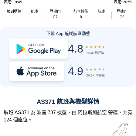
表定: 19:45
表定: 20:59
報到櫃檯
航廈
登機門
行李轉盤
航廈
登機門
--
--
C7
8
--
C9
下載 App 追蹤航班動態
4.8
★
★
★
★
★
504K 則評論
4.9
★
★
★
★
★
36.2K 則評論
AS371 航班與機型詳情
航班 AS371 為 波音 737 機型，由 阿拉斯加航空 營運，共有
124 個座位。