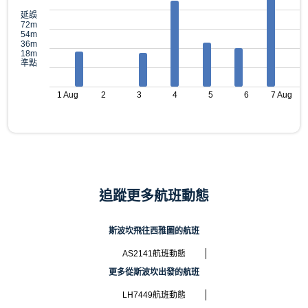
延誤
72m
54m
36m
18m
準點
1 Aug
2
3
4
5
6
7 Aug
追蹤更多航班動態
斯波坎飛往西雅圖的航班
AS2141航班動態
更多從斯波坎出發的航班
LH7449航班動態