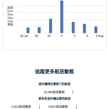
延誤
52m
39m
26m
13m
準點
29 Jul
30
31
2
3
4
5 Aug
追蹤更多航班動態
洛杉磯飛往奧斯汀的航班
DL986航班動態
更多從洛杉磯出發的航班
CI023航班動態
CI007航班動態