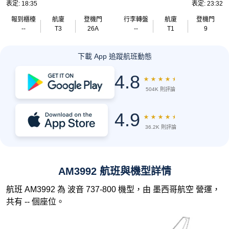
表定: 18:35
表定: 23:32
報到櫃檯
航廈
登機門
行李轉盤
航廈
登機門
--
T3
26A
--
T1
9
下載 App 追蹤航班動態
4.8
★
★
★
★
★
504K 則評論
4.9
★
★
★
★
★
36.2K 則評論
AM3992 航班與機型詳情
航班 AM3992 為 波音 737-800 機型，由 墨西哥航空 營運，
共有 -- 個座位。