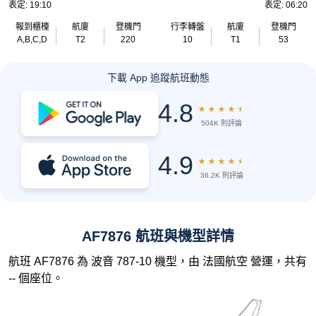
表定: 19:10
表定: 06:20
報到櫃檯
航廈
登機門
行李轉盤
航廈
登機門
A,B,C,D
T2
220
10
T1
53
下載 App 追蹤航班動態
4.8
★
★
★
★
★
504K 則評論
4.9
★
★
★
★
★
36.2K 則評論
AF7876 航班與機型詳情
航班 AF7876 為 波音 787-10 機型，由 法國航空 營運，共有
-- 個座位。