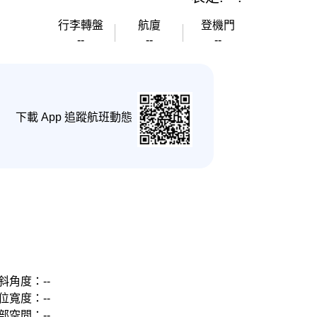
行李轉盤
航廈
登機門
--
--
--
下載 App 追蹤航班動態
斜角度：--
位寬度：--
部空間：--