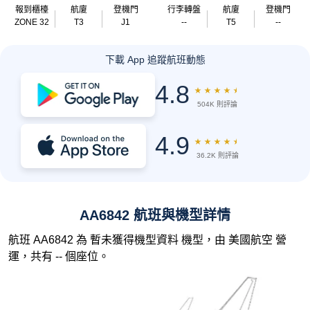
報到櫃檯
航廈
登機門
行李轉盤
航廈
登機門
ZONE 32
T3
J1
--
T5
--
下載 App 追蹤航班動態
4.8
★
★
★
★
★
504K 則評論
4.9
★
★
★
★
★
36.2K 則評論
AA6842 航班與機型詳情
航班 AA6842 為 暫未獲得機型資料 機型，由 美國航空 營
運，共有 -- 個座位。