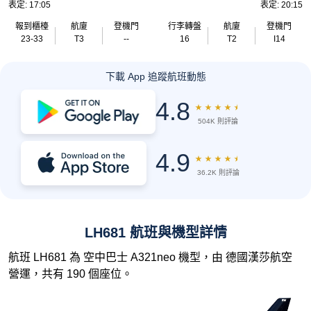
表定: 17:05
表定: 20:15
報到櫃檯
航廈
登機門
行李轉盤
航廈
登機門
23-33
T3
--
16
T2
I14
下載 App 追蹤航班動態
4.8
★
★
★
★
★
504K 則評論
4.9
★
★
★
★
★
36.2K 則評論
LH681 航班與機型詳情
航班 LH681 為 空中巴士 A321neo 機型，由 德國漢莎航空
營運，共有 190 個座位。