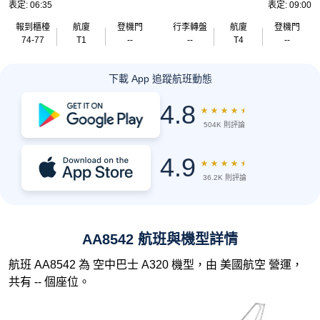
表定: 06:35
表定: 09:00
報到櫃檯
航廈
登機門
行李轉盤
航廈
登機門
74-77
T1
--
--
T4
--
下載 App 追蹤航班動態
4.8
★
★
★
★
★
504K 則評論
4.9
★
★
★
★
★
36.2K 則評論
AA8542 航班與機型詳情
航班 AA8542 為 空中巴士 A320 機型，由 美國航空 營運，
共有 -- 個座位。