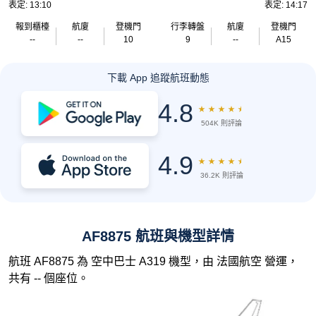
表定: 13:10
表定: 14:17
報到櫃檯
航廈
登機門
行李轉盤
航廈
登機門
--
--
10
9
--
A15
下載 App 追蹤航班動態
4.8
★
★
★
★
★
504K 則評論
4.9
★
★
★
★
★
36.2K 則評論
AF8875 航班與機型詳情
航班 AF8875 為 空中巴士 A319 機型，由 法國航空 營運，
共有 -- 個座位。