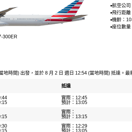
航空公司
空
飛行距離：
機齡：1
座位數量：
-300ER
(當地時間) 出發，並於 8 月 2 日 週日 12:54 (當地時間) 抵達。最
抵達
:44
實際：12:45
:15
預計：13:05
實際：
:15
預計：13:15
:30
實際：12:29
:15
預計：13:05