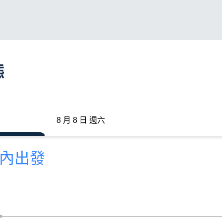
態
8 月 8 日 週六
分內出發