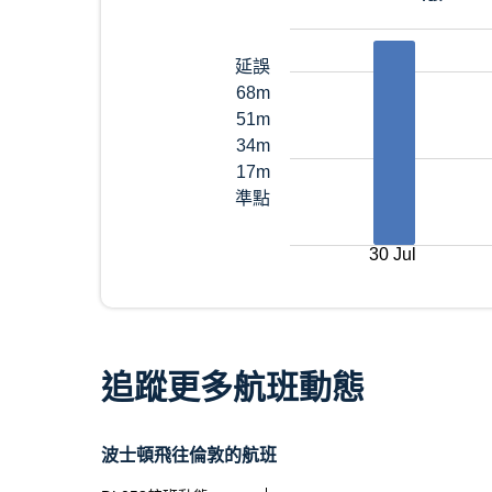
延誤
68m
51m
34m
17m
準點
30 Jul
追蹤更多航班動態
波士頓飛往倫敦的航班