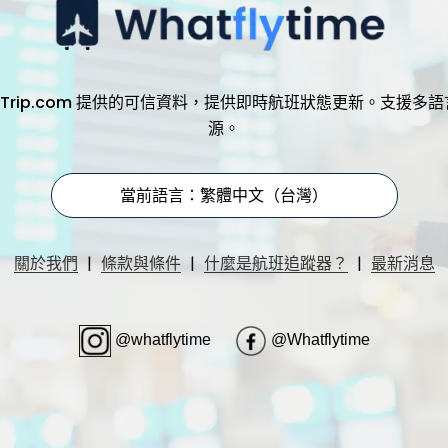
，透過 Trip.com 提供的可信資料，提供即時航班狀態更新。支
源。
當前語言：繁體中文（台灣）
|
|
|
關於我們
條款與條件
什麼是航班追蹤器？
最新消息
@whatflytime
@Whatflytime