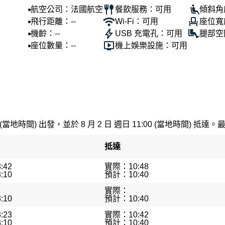
航空公司：法國航空
餐飲服務：可用
傾斜角
飛行距離：--
Wi-Fi：可用
座位寬
機齡：--
USB 充電孔：可用
腿部空
座位數量：--
機上娛樂設施：可用
 (當地時間) 出發，並於 8 月 2 日 週日 11:00 (當地時間) 抵達。
抵達
:42
實際：10:48
:10
預計：10:40
實際：
:10
預計：10:40
:23
實際：10:42
:10
預計：10:40