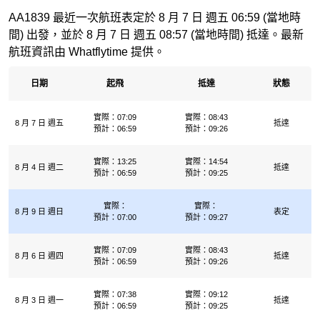
AA1839 最近一次航班表定於 8 月 7 日 週五 06:59 (當地時
間) 出發，並於 8 月 7 日 週五 08:57 (當地時間) 抵達。最新
航班資訊由 Whatflytime 提供。
日期
起飛
抵達
狀態
實際：07:09
實際：08:43
8 月 7 日 週五
抵達
預計：06:59
預計：09:26
實際：13:25
實際：14:54
8 月 4 日 週二
抵達
預計：06:59
預計：09:25
實際：
實際：
8 月 9 日 週日
表定
預計：07:00
預計：09:27
實際：07:09
實際：08:43
8 月 6 日 週四
抵達
預計：06:59
預計：09:26
實際：07:38
實際：09:12
8 月 3 日 週一
抵達
預計：06:59
預計：09:25