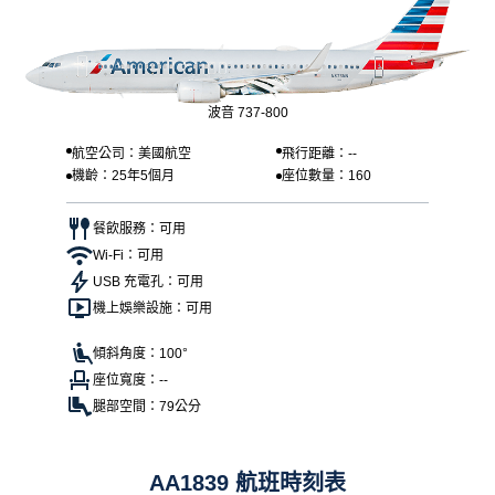
波音 737-800
航空公司：美國航空
飛行距離：--
機齡：25年5個月
座位數量：160
餐飲服務：可用
Wi-Fi：可用
USB 充電孔：可用
機上娛樂設施：可用
傾斜角度：100°
座位寬度：--
腿部空間：79公分
AA1839 航班時刻表