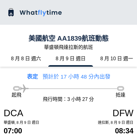
美國航空 AA1839航班動態
華盛頓飛達拉斯的航班
8 月 8 日 週六
8 月 9 日 週日
8 月 10 日 週一
表定
預計於 17 小時 48 分內出發
起飛
抵達
飛行時間：3 小時 27 分
DCA
DFW
華盛頓, 8 月 9 日 週日
達拉斯, 8 月 9 日 週日
07:00
08:34