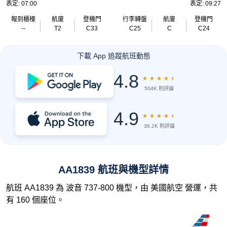
表定: 07:00
表定: 09:27
報到櫃檯
航廈
登機門
行李轉盤
航廈
登機門
--
T2
C33
C25
C
C24
下載 App 追蹤航班動態
4.8
★
★
★
★
★
504K 則評論
4.9
★
★
★
★
★
36.2K 則評論
AA1839 航班與機型詳情
航班 AA1839 為 波音 737-800 機型，由 美國航空 營運，共
有 160 個座位。