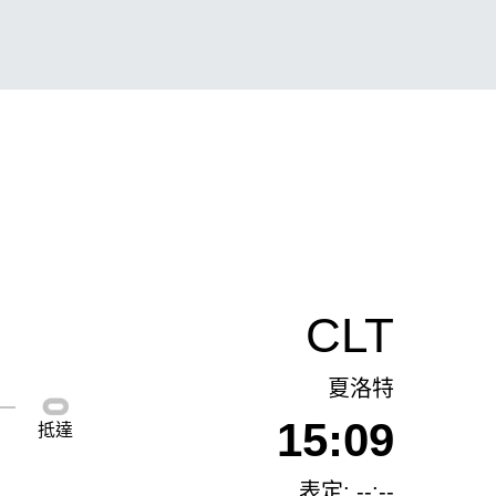
CLT
夏洛特
15:09
抵達
表定: --:--