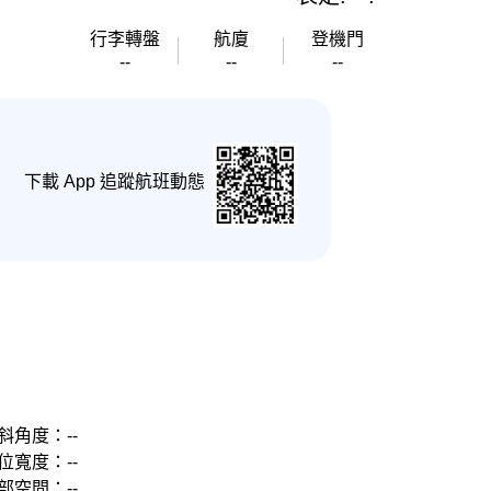
行李轉盤
航廈
登機門
--
--
--
下載 App 追蹤航班動態
斜角度：--
位寬度：--
部空間：--