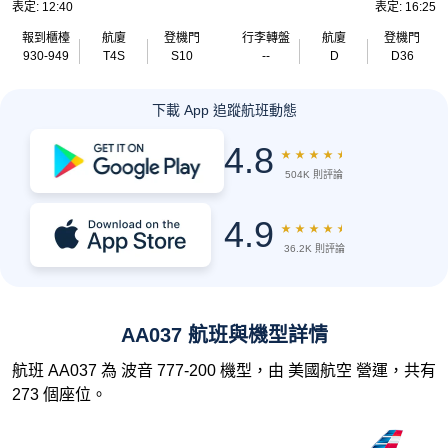
表定: 12:40
表定: 16:25
報到櫃檯
航廈
登機門
行李轉盤
航廈
登機門
930-949
T4S
S10
--
D
D36
下載 App 追蹤航班動態
4.8
★
★
★
★
★
504K 則評論
4.9
★
★
★
★
★
36.2K 則評論
AA037 航班與機型詳情
航班 AA037 為 波音 777-200 機型，由 美國航空 營運，共有
273 個座位。