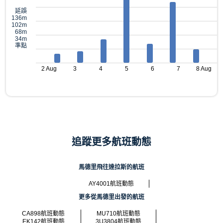
延誤
136m
102m
68m
34m
準點
2 Aug
3
4
5
6
7
8 Aug
追蹤更多航班動態
馬德里飛往達拉斯的航班
AY4001航班動態
更多從馬德里出發的航班
CA898航班動態
MU710航班動態
EK142航班動態
3U3804航班動態