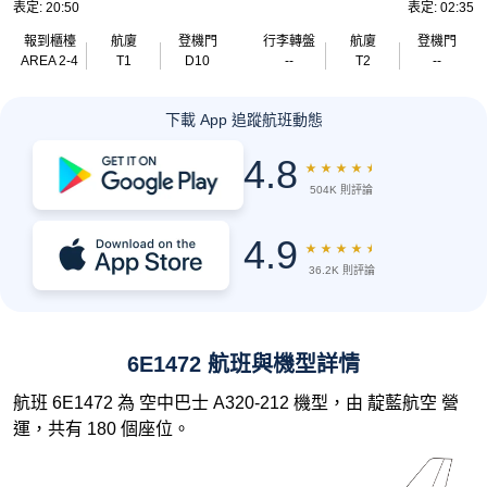
表定: 20:50
表定: 02:35
報到櫃檯
航廈
登機門
行李轉盤
航廈
登機門
AREA 2-4
T1
D10
--
T2
--
下載 App 追蹤航班動態
4.8
★
★
★
★
★
504K 則評論
4.9
★
★
★
★
★
36.2K 則評論
6E1472 航班與機型詳情
航班 6E1472 為 空中巴士 A320-212 機型，由 靛藍航空 營
運，共有 180 個座位。