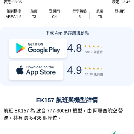
表定: 08:35
表定: 13:45
報到櫃檯
航廈
登機門
行李轉盤
航廈
登機門
AREA 1-5
T3
C4
3
T5
--
下載 App 追蹤航班動態
4.8
★
★
★
★
★
504K 則評論
4.9
★
★
★
★
★
36.2K 則評論
EK157 航班與機型詳情
航班 EK157 為 波音 777-300ER 機型，由 阿聯酋航空 營
運，共有 最多436 個座位。