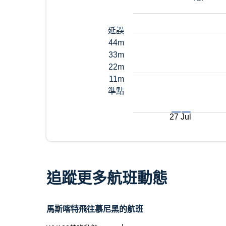
延誤
44m
33m
22m
11m
準點
27 Jul
追蹤更多航班動態
馬斯喀特飛往慕尼黑的航班