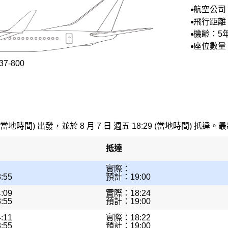
航空公司
空
飛行距離：
機齡：5
座位數量
2
7-800
 (當地時間) 出發，並於 8 月 7 日 週五 18:29 (當地時間) 抵達。最
抵達
實際：
:55
預計：19:00
:09
實際：18:24
:55
預計：19:00
:11
實際：18:22
:55
預計：19:00