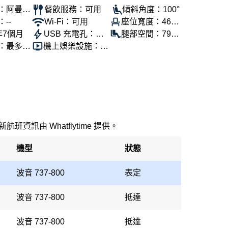
：阿曼航
餐飲服務：可用
傾斜角度：100°
--
Wi-Fi：可用
座位寬度：46公
年7個月
USB 充電孔：可
分
腿部空間：79公
：最多16
機上娛樂設施：可
用
分
用
新航班資訊由 Whatflytime 提供。
機型
狀態
波音 737-800
表定
波音 737-800
抵達
波音 737-800
抵達