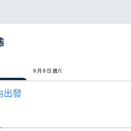
態
8 月 8 日 週六
分內出發