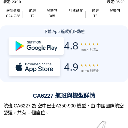
表定: 23:10
表定: 06:20
報到櫃檯
航廈
登機門
行李轉盤
航廈
登機門
C24-C28
T2
D65
--
T2
--
下載 App 追蹤航班動態
4.8
★
★
★
★
★
504K 則評論
4.9
★
★
★
★
★
36.2K 則評論
CA6227 航班與機型詳情
航班 CA6227 為 空中巴士A350-900 機型，由 中國國際航空
營運，共有 -- 個座位。