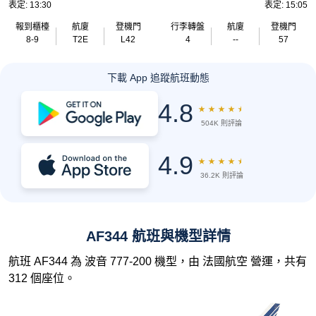
表定: 13:30
表定: 15:05
報到櫃檯
航廈
登機門
行李轉盤
航廈
登機門
8-9
T2E
L42
4
--
57
下載 App 追蹤航班動態
4.8
★
★
★
★
★
504K 則評論
4.9
★
★
★
★
★
36.2K 則評論
AF344 航班與機型詳情
航班 AF344 為 波音 777-200 機型，由 法國航空 營運，共有
312 個座位。