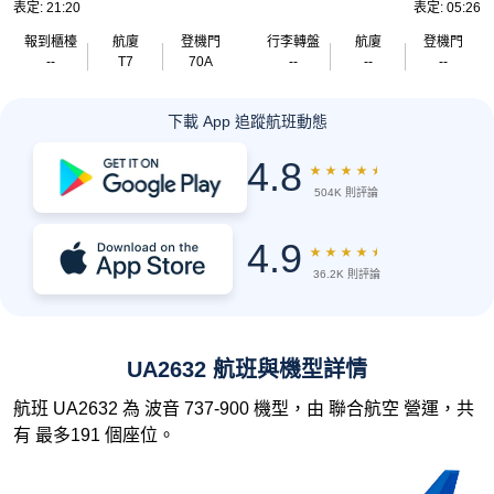
表定: 21:20
表定: 05:26
報到櫃檯
航廈
登機門
行李轉盤
航廈
登機門
--
T7
70A
--
--
--
下載 App 追蹤航班動態
4.8
★
★
★
★
★
504K 則評論
4.9
★
★
★
★
★
36.2K 則評論
UA2632 航班與機型詳情
航班 UA2632 為 波音 737-900 機型，由 聯合航空 營運，共
有 最多191 個座位。