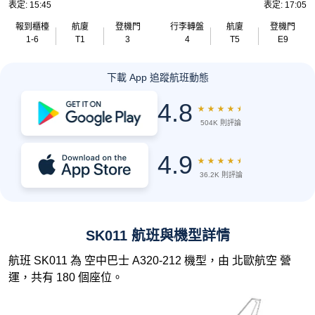
表定: 15:45
表定: 17:05
報到櫃檯
航廈
登機門
行李轉盤
航廈
登機門
1-6
T1
3
4
T5
E9
下載 App 追蹤航班動態
4.8
★
★
★
★
★
504K 則評論
4.9
★
★
★
★
★
36.2K 則評論
SK011 航班與機型詳情
航班 SK011 為 空中巴士 A320-212 機型，由 北歐航空 營
運，共有 180 個座位。