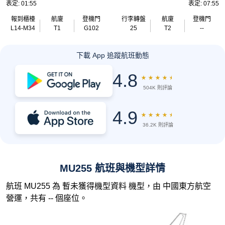
表定: 01:55
表定: 07:55
報到櫃檯
航廈
登機門
行李轉盤
航廈
登機門
L14-M34
T1
G102
25
T2
--
下載 App 追蹤航班動態
4.8
★
★
★
★
★
504K 則評論
4.9
★
★
★
★
★
36.2K 則評論
MU255 航班與機型詳情
航班 MU255 為 暫未獲得機型資料 機型，由 中國東方航空
營運，共有 -- 個座位。