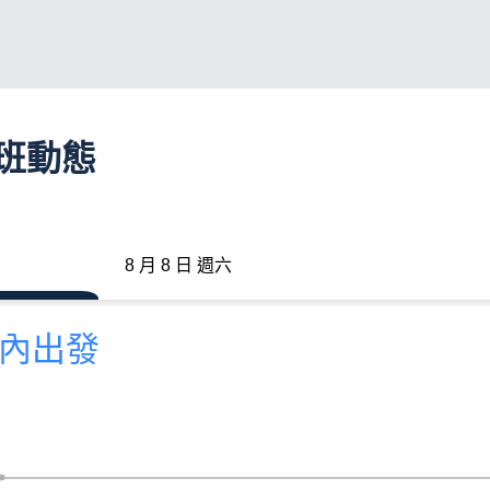
航班動態
8 月 8 日 週六
分內出發