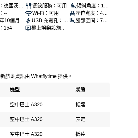
：德國漢莎
餐飲服務：可用
傾斜角度：100
--
Wi-Fi：可用
座位寬度：46
°
年10個月
USB 充電孔：可
公分
腿部空間：76
154
機上娛樂設施：
用
公分
可用
最新航班資訊由 Whatflytime 提供。
機型
狀態
空中巴士 A320
抵達
空中巴士 A320
表定
空中巴士 A320
抵達