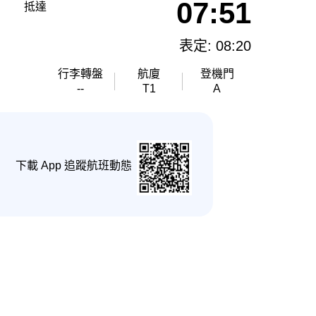
07:51
抵達
表定: 08:20
行李轉盤
航廈
登機門
--
T1
A
下載 App 追蹤航班動態