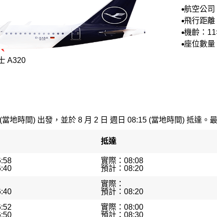
航空公司
航空
飛行距離：
機齡：11
座位數量：
 A320
 (當地時間) 出發，並於 8 月 2 日 週日 08:15 (當地時間) 抵達。
抵達
:58
實際：08:08
:40
預計：08:20
實際：
:40
預計：08:20
:52
實際：08:00
:50
預計：08:30