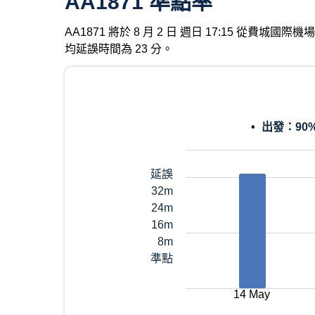
AA1871 準點率
AA1871 將於 8 月 2 日 週日 17:15 從費城
均延誤時間為 23 分。
出發：
90
延誤
32m
24m
16m
8m
準點
14 May