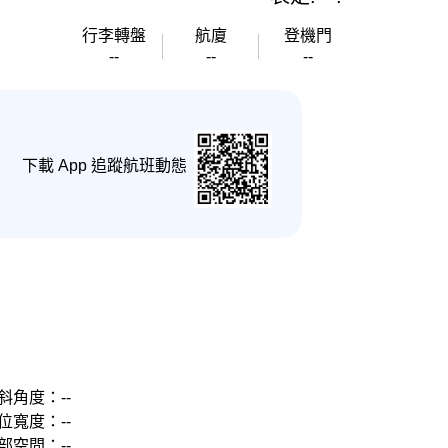
行李轉盤
航廈
登機門
--
--
--
下載 App 追蹤航班動態
斜角度：--
位寬度：--
部空間：--