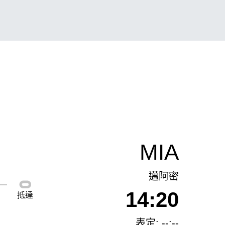
MIA
邁阿密
14:20
抵達
表定: --:--