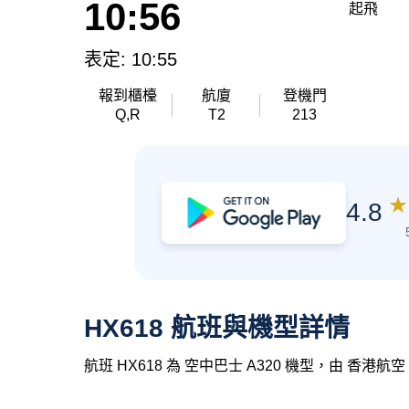
10:56
起飛
表定: 10:55
報到櫃檯
航廈
登機門
Q,R
T2
213
★
4.8
HX618 航班與機型詳情
航班 HX618 為 空中巴士 A320 機型，由 香港航