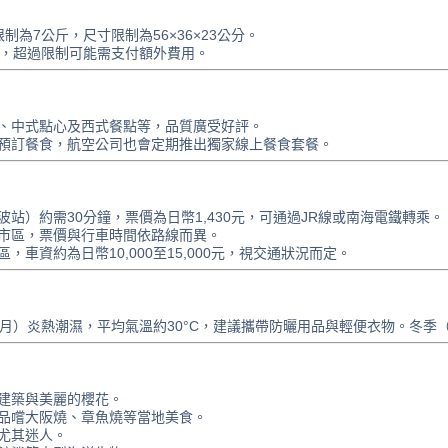
為7公斤，尺寸限制為56×36×23公分。
斤，超過限制可能需支付額外費用。
、中式點心及西式餐點等，品質廣受好評。
預訂餐食，航空公司也會定期推出獨家線上餐食套餐。
站）約需30分鐘，票價為日幣1,430元，可通過JR線或南海電鐵轉乘。
市區，票價與行車時間依路線而異。
車資約為日幣10,000至15,000元，視交通狀況而定。
月）炎熱潮濕，平均氣溫約30°C，建議攜帶防曬用品與輕便衣物。冬季（
建築與美麗的櫻花。
品嚐大阪燒、章魚燒等當地美食。
尤其迷人。