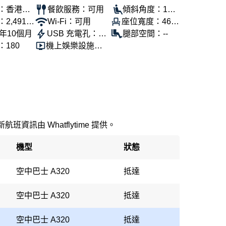
：香港航
餐飲服務：可用
傾斜角度：110
2,491
Wi-Fi：可用
座位寬度：46公
°
年10個月
USB 充電孔：可
分
腿部空間：--
180
機上娛樂設施：
用
可用
新航班資訊由 Whatflytime 提供。
機型
狀態
空中巴士 A320
抵達
空中巴士 A320
抵達
空中巴士 A320
抵達