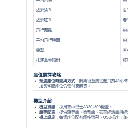
平均票價
約
旅遊淡季
夏
旅遊旺季
春
飛行距離
約
平均飛行時間
約
機型
空
托運重量限制
經
座位選擇攻略
預選座位時間與方式
：購票後至航班起飛前48小
加長空間座位仍需付費購買。
機型介紹
機型資訊
：採用空中巴士A330-300機型。
艙等配置
：提供頭等艙、商務艙、豪華經濟艙與經濟艙，座
機上設施
：每個座位配有觸控螢幕、USB插座，並提