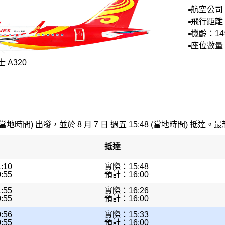
航空公司
空
飛行距離：
公里
機齡：14
座位數量：
 A320
(當地時間) 出發，並於 8 月 7 日 週五 15:48 (當地時間) 抵達。最
抵達
:10
實際：15:48
:55
預計：16:00
:55
實際：16:26
:55
預計：16:00
:56
實際：15:33
:55
預計：16:00