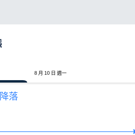
態
8 月 10 日 週一
前降落