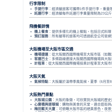
行李限制
手提行李
：經濟艙旅客可攜帶1件手提行李，重量限制
託運行李
：經濟艙每件託運行李重量限制為23公
飛機餐詳情
機上餐食
：提供多樣化的機上餐點，包括日式料理
預訂服務
：所有艙等的旅客均可透過航空公司官網
大阪機場至大阪市區交通
機場捷運
：從大阪關西國際機場至大阪市區（如難波
客運巴士
：多條路線連接大阪關西國際機場與大阪
計程車
：從大阪關西國際機場搭乘計程車至大阪市區，
大阪天氣
氣候特點
：大阪屬於溫帶季風氣候，夏季（6月至8
大阪熱門景點
大阪城公園
：大阪的象徵，可欣賞到大阪城的歷史
心齋橋與道頓堀
：購物與美食的天堂，適合逛街與
梅田藍天大廈
：可俯瞰大阪市區的絕美景色，夜景