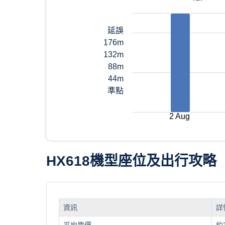
延誤
176m
132m
88m
44m
準點
2 Aug
HX618機型座位及出行攻略
資訊
詳