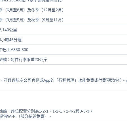
TWD 13,800起（依季節與艙等而異）
季（6月至8月）及冬季（12月至2月）
季（3月至5月）及秋季（9月至11月）
2,140公里
3小時45分鐘
中巴士A330-300
濟艙：每件行李限重23公斤
時，可透過航空公司官網或App的「行程管理」功能免費或付費預選座位。
位配置分別為1-2-1、1-2-1、2-4-2與3-3-3。
供Wi-Fi（部分艙等免費）。