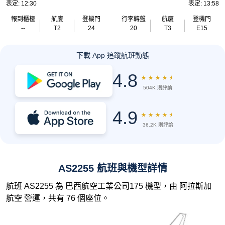
表定: 12:30
表定: 13:58
報到櫃檯
航廈
登機門
行李轉盤
航廈
登機門
--
T2
24
20
T3
E15
下載 App 追蹤航班動態
4.8
★
★
★
★
★
504K 則評論
4.9
★
★
★
★
★
36.2K 則評論
AS2255 航班與機型詳情
航班 AS2255 為 巴西航空工業公司175 機型，由 阿拉斯加
航空 營運，共有 76 個座位。