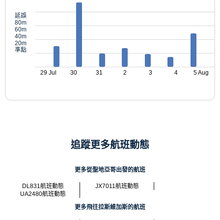
延誤
80m
60m
40m
20m
準點
29 Jul
30
31
2
3
4
5 Aug
追蹤更多航班動態
更多從聖地亞哥出發的航班
DL831航班動態
JX7011航班動態
UA2480航班動態
更多飛往拉斯維加斯的航班