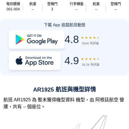
報到櫃檯
航廈
登機門
行李轉盤
航廈
登機門
001-004
--
3
--
--
--
下載 App 追蹤航班動態
4.8
★
★
★
★
★
504K 則評論
4.9
★
★
★
★
★
36.2K 則評論
AR1925 航班與機型詳情
航班 AR1925 為 暫未獲得機型資料 機型，由 阿根廷航空 營
運，共有 -- 個座位。