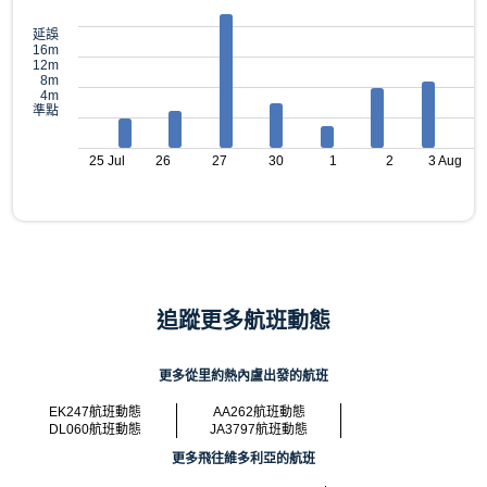
延誤
16m
12m
8m
4m
準點
25 Jul
26
27
30
1
2
3 Aug
追蹤更多航班動態
更多從里約熱內盧出發的航班
EK247航班動態
AA262航班動態
DL060航班動態
JA3797航班動態
更多飛往維多利亞的航班