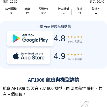
表定: 19:30
表定: 20:40
報到櫃檯
航廈
登機門
行李轉盤
航廈
登機門
D
T2
B36
--
T1
--
下載 App 追蹤航班動態
4.8
★
★
★
★
★
504K 則評論
4.9
★
★
★
★
★
36.2K 則評論
AF1908 航班與機型詳情
航班 AF1908 為 波音 737-800 機型，由 法國航空 營運，共
有 -- 個座位。