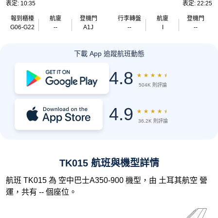
表定: 10:35
表定: 22:25
報到櫃檯
航廈
登機門
行李轉盤
航廈
登機門
G06-G22
--
A1J
--
I
--
下載 App 追蹤航班動態
4.8
★
★
★
★
★
504K 則評論
4.9
★
★
★
★
★
36.2K 則評論
TK015 航班與機型詳情
航班 TK015 為 空中巴士A350-900 機型，由 土耳其航空 營
運，共有 -- 個座位。