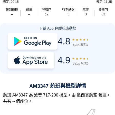
表定: 09:15
表定: 11:35
報到櫃檯
航廈
登機門
行李轉盤
航廈
登機門
--
--
17
5
S
B3
下載 App 追蹤航班動態
4.8
★
★
★
★
★
504K 則評論
4.9
★
★
★
★
★
36.2K 則評論
AM3347 航班與機型詳情
航班 AM3347 為 波音 717-200 機型，由 墨西哥航空 營運，
共有 -- 個座位。