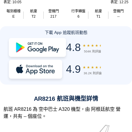
表定: 10:05
表定: 12:25
報到櫃檯
航廈
登機門
行李轉盤
航廈
登機門
E
T2
217
6
T1
--
下載 App 追蹤航班動態
4.8
★
★
★
★
★
504K 則評論
4.9
★
★
★
★
★
36.2K 則評論
AR8216 航班與機型詳情
航班 AR8216 為 空中巴士 A320 機型，由 阿根廷航空 營
運，共有 -- 個座位。