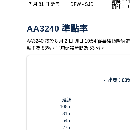
實際：11
7 月 31 日 週五
DFW - SJD
預計：10
AA3240 準點率
AA3240 將於 8 月 2 日 週日 10:54 從華
點率為 83%。平均延誤時間為 53 分。
出發：
63
延誤
108m
81m
54m
27m