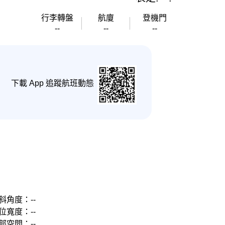
行李轉盤
航廈
登機門
--
--
--
下載 App 追蹤航班動態
斜角度：--
位寬度：--
部空間：--