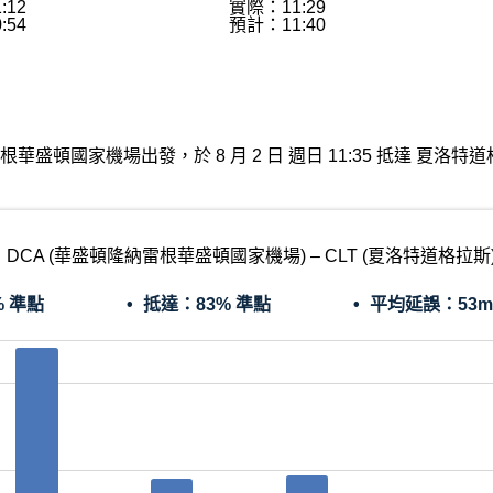
:12
實際：11:29
:54
預計：11:40
盛頓隆納雷根華盛頓國家機場出發，於 8 月 2 日 週日 11:35 抵達
DCA (華盛頓隆納雷根華盛頓國家機場) – CLT (夏洛特道格拉斯
% 準點
抵達：
83% 準點
平均延誤：
53m