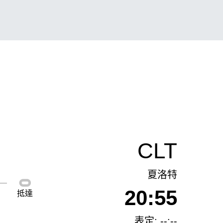
CLT
夏洛特
20:55
抵達
表定: --:--