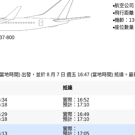
航空公司
航空
飛行距離：
機齡：13
座位數量：
7-800
(當地時間) 出發，並於 8 月 7 日 週五 16:47 (當地時間) 抵達。最
抵達
:34
實際：16:52
:18
預計：17:10
:29
實際：16:49
:18
預計：17:10
實際：
:13
預計：17:05