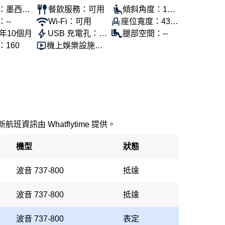
：墨西哥
餐飲服務：可用
傾斜角度：110
--
Wi-Fi：可用
座位寬度：43公
°
年10個月
USB 充電孔：可
分
腿部空間：--
160
機上娛樂設施：
用
可用
新航班資訊由 Whatflytime 提供。
機型
狀態
波音 737-800
抵達
波音 737-800
抵達
波音 737-800
表定