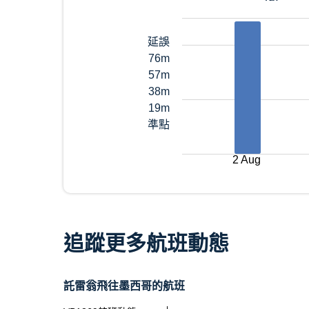
延誤
76m
57m
38m
19m
準點
2 Aug
追蹤更多航班動態
託雷翁飛往墨西哥的航班