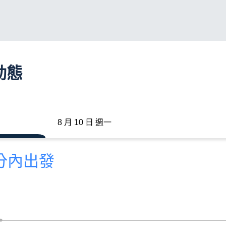
動態
8 月 10 日 週一
 分內出發