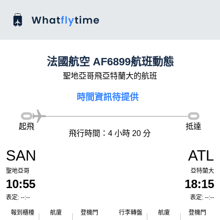
法國航空 AF6899航班動態
聖地亞哥飛亞特蘭大的航班
時間資訊待提供
起飛
抵達
飛行時間：4 小時 20 分
SAN
ATL
聖地亞哥
亞特蘭大
10:55
18:15
表定: --:--
表定: --:--
報到櫃檯
航廈
登機門
行李轉盤
航廈
登機門