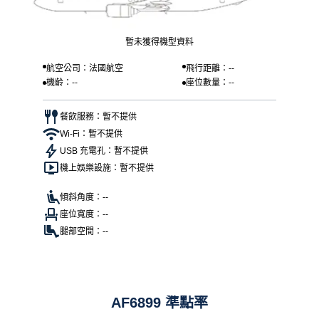
暫未獲得機型資料
航空公司：法國航空
飛行距離：--
機齡：--
座位數量：--
餐飲服務：暫不提供
Wi-Fi：暫不提供
USB 充電孔：暫不提供
機上娛樂設施：暫不提供
傾斜角度：--
座位寬度：--
腿部空間：--
AF6899 準點率