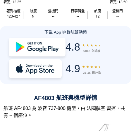
表定: 12:25
表定: 13:50
報到櫃檯
航廈
登機門
行李轉盤
航廈
登機門
423-427
N
--
--
T2
--
下載 App 追蹤航班動態
4.8
★
★
★
★
★
504K 則評論
4.9
★
★
★
★
★
36.2K 則評論
AF4803 航班與機型詳情
航班 AF4803 為 波音 737-800 機型，由 法國航空 營運，共
有 -- 個座位。