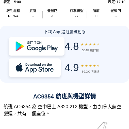
表定: 15:00
表定: 17:10
報到櫃檯
航廈
登機門
行李轉盤
航廈
登機門
ROW4
--
A
27
T1
--
下載 App 追蹤航班動態
4.8
★
★
★
★
★
504K 則評論
4.9
★
★
★
★
★
36.2K 則評論
AC6354 航班與機型詳情
航班 AC6354 為 空中巴士 A320-212 機型，由 加拿大航空
營運，共有 -- 個座位。