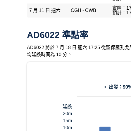
實際：17
7 月 11 日 週六
CGH - CWB
預計：17
AD6022 準點率
AD6022 將於 7 月 18 日 週六 17:25 從聖
均延誤時間為 10 分。
出發：
90
延誤
20m
15m
10m