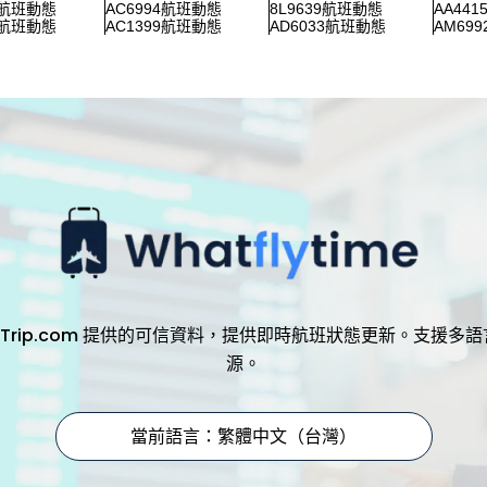
4航班動態
AC6994航班動態
8L9639航班動態
AA44
6航班動態
AC1399航班動態
AD6033航班動態
AM69
，透過 Trip.com 提供的可信資料，提供即時航班狀態更新。支
源。
當前語言：繁體中文（台灣）