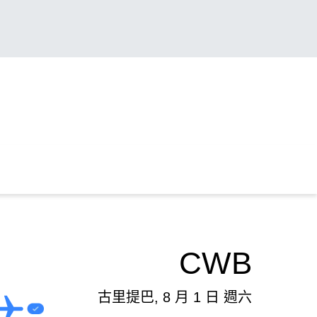
CWB
古里提巴, 8 月 1 日 週六