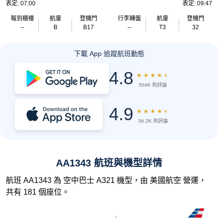
表定: 07:00
表定: 09:47
報到櫃檯
航廈
登機門
行李轉盤
航廈
登機門
--
B
B17
--
T3
32
下載 App 追蹤航班動態
4.8
★
★
★
★
★
504K 則評論
4.9
★
★
★
★
★
36.2K 則評論
AA1343 航班與機型詳情
航班 AA1343 為 空中巴士 A321 機型，由 美國航空 營運，
共有 181 個座位。