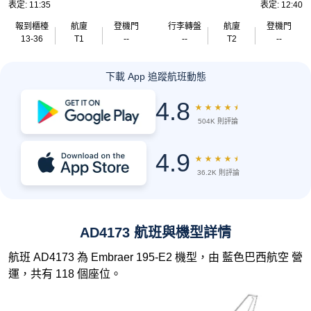
表定: 11:35
表定: 12:40
報到櫃檯
航廈
登機門
行李轉盤
航廈
登機門
13-36
T1
--
--
T2
--
下載 App 追蹤航班動態
4.8
★
★
★
★
★
504K 則評論
4.9
★
★
★
★
★
36.2K 則評論
AD4173 航班與機型詳情
航班 AD4173 為 Embraer 195-E2 機型，由 藍色巴西航空 營
運，共有 118 個座位。