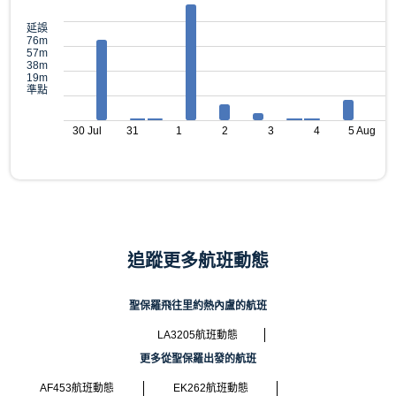
延誤
76m
57m
38m
19m
準點
30 Jul
31
1
2
3
4
5 Aug
追蹤更多航班動態
聖保羅飛往里約熱內盧的航班
LA3205航班動態
更多從聖保羅出發的航班
AF453航班動態
EK262航班動態